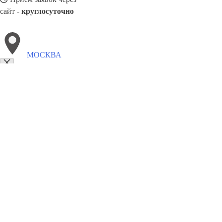
сайт -
круглосуточно
МОСКВА
Выберите филиал:
Октябрьский
Ковров
Фрязево
Асбест
Кингисепп
Киселёвск
Кисловодск
Чебоксары
Новокузнецк
8(800)1862102
Заказать звонок
Окна в Москве
Профили
Разно