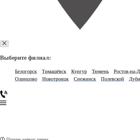
Выберите филиал:
Белогорск
Тимашёвск
Кунгур
Тюмень
Ростов-на-
Одинцово
Новотроицк
Снежинск
Полевской
Дубн
Прием заявок через