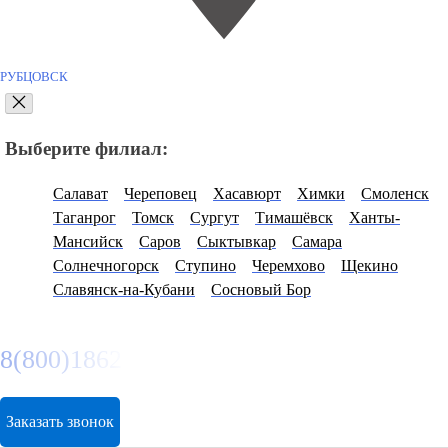
РУБЦОВСК
Выберите филиал:
Салават
Череповец
Хасавюрт
Химки
Смоленск
Таганрог
Томск
Сургут
Тимашёвск
Ханты-
Мансийск
Саров
Сыктывкар
Самара
Солнечногорск
Ступино
Черемхово
Щекино
Славянск-на-Кубани
Сосновый Бор
8(800)1862102
Заказать звонок