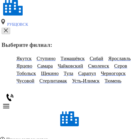
РУБЦОВСК
Выберите филиал:
Якутск
Ступино
Тимашёвск
Сибай
Ярославль
Ярцево
Самара
Чайковский
Смоленск
Серов
Тобольск
Щекино
Тула
Сарапул
Черногорск
Чусовой
Стерлитамак
Усть-Илимск
Тюмень