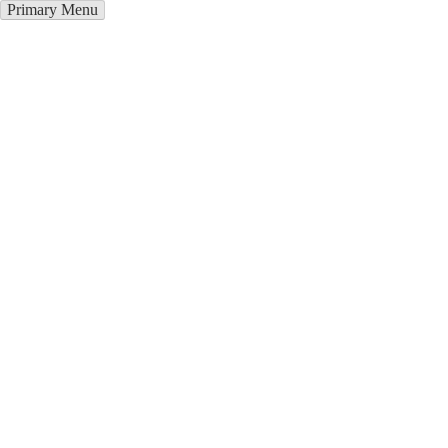
Primary Menu
Окна ПВХ в Рубцовске
Отправьте заявку в период действия акции!
и получите бонус.