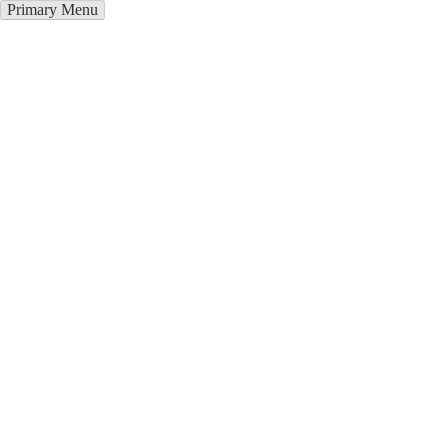
Primary Menu
Окна ПВХ в Ревде
Отправьте заявку в период действия акции!
и получите бонус.