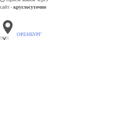
сайт -
круглосуточно
ОРЕНБУРГ
Выберите филиал:
Самара
Якутск
Энгельс
Фрязево
Южно-Сахалинск
Подольск
Солнечногорск
Рыбинск
8(800)1862102
Заказать звонок
Окна в Оренбурге
Профили
Ст