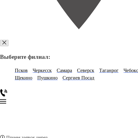
Выберите филиал:
Псков
Черкесск
Самара
Северск
Таганрог
Чебок
Щекино
Пушкино
Сергиев Посад
Прием заявок через